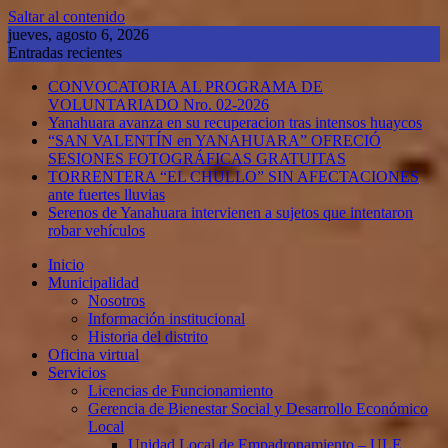
Saltar al contenido
jueves, agosto 6, 2026
Entradas recientes
CONVOCATORIA AL PROGRAMA DE
VOLUNTARIADO Nro. 02-2026
Yanahuara avanza en su recuperacion tras intensos huaycos
“SAN VALENTÍN en YANAHUARA” OFRECIÓ
SESIONES FOTOGRÁFICAS GRATUITAS
TORRENTERA “EL CHULLO” SIN AFECTACIONES
ante fuertes lluvias
Serenos de Yanahuara intervienen a sujetos que intentaron
robar vehículos
Inicio
Municipalidad
Nosotros
Información institucional
Historia del distrito
Oficina virtual
Servicios
Licencias de Funcionamiento
Gerencia de Bienestar Social y Desarrollo Económico
Local
Unidad Local de Empadronamiento – ULE