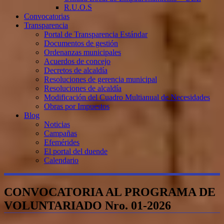
R.U.O.S
Convocatorias
Transparencia
Portal de Transparencia Estándar
Documentos de gestión
Ordenanzas municipales
Acuerdos de concejo
Decretos de alcaldía
Resoluciones de gerencia municipal
Resoluciones de alcaldía
Modificación del Cuadro Multianual de Necesidades
Obras por Impuestos
Blog
Noticias
Campañas
Efemérides
El portal del duende
Calendario
CONVOCATORIA AL PROGRAMA DE
VOLUNTARIADO Nro. 01-2026