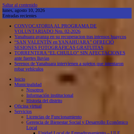
Saltar al contenido
lunes, agosto 10, 2026
Entradas recientes
CONVOCATORIA AL PROGRAMA DE
VOLUNTARIADO Nro. 02-2026
Yanahuara avanza en su recuperacion tras intensos huaycos
“SAN VALENTÍN en YANAHUARA” OFRECIÓ
SESIONES FOTOGRÁFICAS GRATUITAS
TORRENTERA “EL CHULLO” SIN AFECTACIONES
ante fuertes lluvias
Serenos de Yanahuara intervienen a sujetos que intentaron
robar vehículos
Inicio
Municipalidad
Nosotros
Información institucional
Historia del distrito
Oficina virtual
Servicios
Licencias de Funcionamiento
Gerencia de Bienestar Social y Desarrollo Económico
Local
Unidad Local de Empadronamiento – ULE