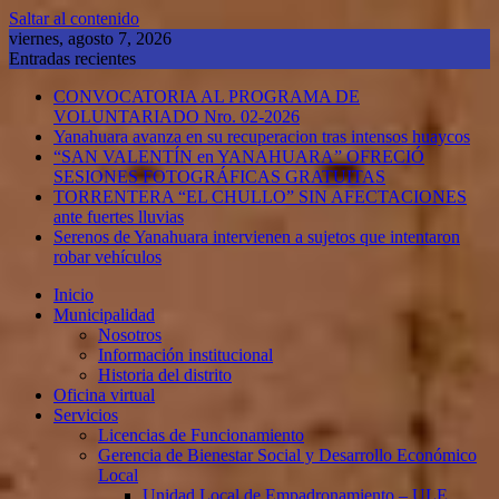
Saltar al contenido
viernes, agosto 7, 2026
Entradas recientes
CONVOCATORIA AL PROGRAMA DE
VOLUNTARIADO Nro. 02-2026
Yanahuara avanza en su recuperacion tras intensos huaycos
“SAN VALENTÍN en YANAHUARA” OFRECIÓ
SESIONES FOTOGRÁFICAS GRATUITAS
TORRENTERA “EL CHULLO” SIN AFECTACIONES
ante fuertes lluvias
Serenos de Yanahuara intervienen a sujetos que intentaron
robar vehículos
Inicio
Municipalidad
Nosotros
Información institucional
Historia del distrito
Oficina virtual
Servicios
Licencias de Funcionamiento
Gerencia de Bienestar Social y Desarrollo Económico
Local
Unidad Local de Empadronamiento – ULE